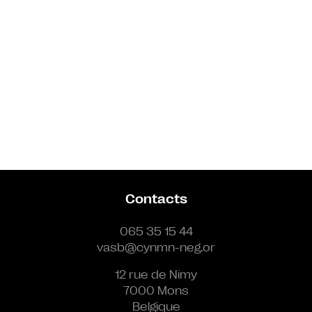
Contacts
065 35 15 44
vasb@cynmn-neg.or
12 rue de Nimy
7000 Mons
Belgique