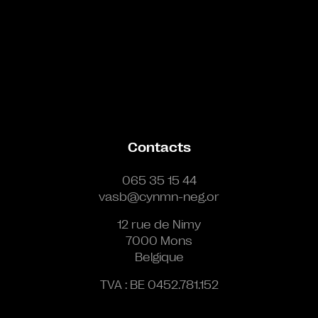
Contacts
065 35 15 44
vasb@cynmn-neg.or
12 rue de Nimy
7000 Mons
Belgique
TVA : BE 0452.781.152