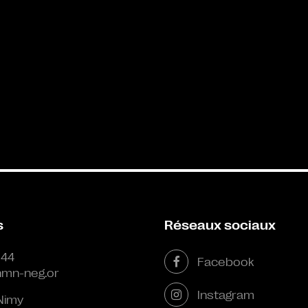
s
Réseaux sociaux
 44
Facebook
mn-neg.or
Instagram
Nimy