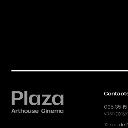
Contact
065 35 15
vasb@cyn
12 rue de 