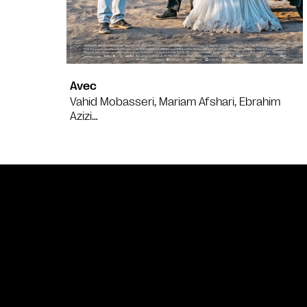
Avec
Vahid Mobasseri, Mariam Afshari, Ebrahim
Azizi…
Bande annonce