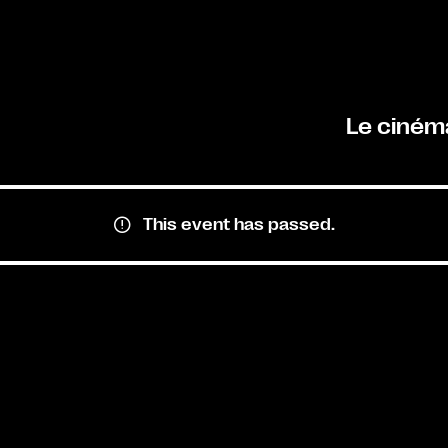
Le ciném
This event has passed.