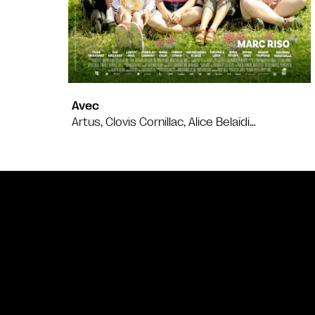
Avec
Artus, Clovis Cornillac, Alice Belaïdi…
Bande annonce