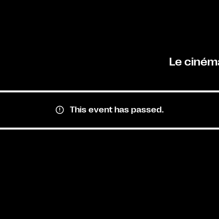
Le ciném
This event has passed.