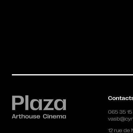
Contact
065 35 15
vasb@cyn
12 rue de 