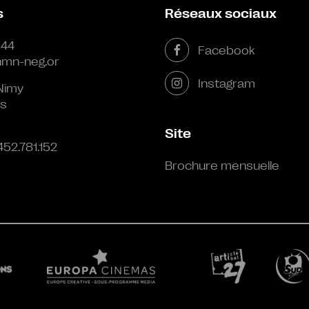
s
Réseaux sociaux
 44
Facebook
mn-neg.or
Instagram
Nimy
s
Site
452.781.152
Brochure mensuelle