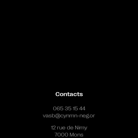
Contacts
065 35 15 44
vasb@cynmn-neg.or
12 rue de Nimy
7000 Mons