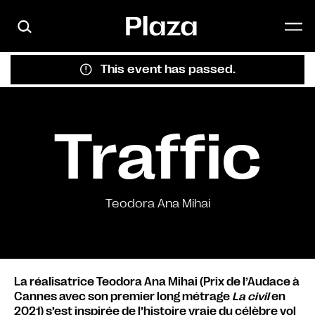
Skip to main content
This event has passed.
Traffic
Teodora Ana Mihai
La réalisatrice Teodora Ana Mihai (Prix de l’Audace à
Cannes avec son premier long métrage
La civil
en
2021) s’est inspirée de l’histoire vraie du célèbre vol