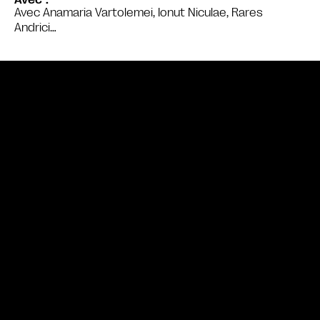
Avec Anamaria Vartolemei, Ionut Niculae, Rares
Andrici…
Bande annonce