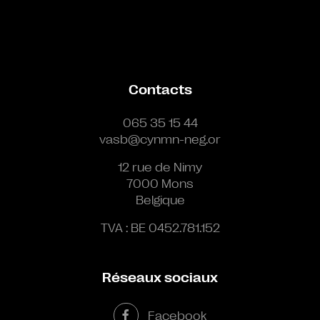
Contacts
065 35 15 44
vasb@cynmn-neg.or
12 rue de Nimy
7000 Mons
Belgique
TVA : BE 0452.781.152
Réseaux sociaux
Facebook