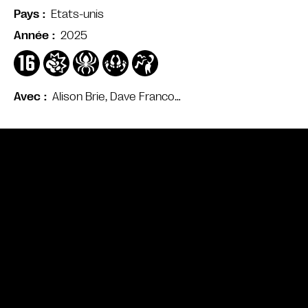
Etats-unis
Pays
2025
Année
Alison Brie, Dave Franco…
Avec
Bande annonce