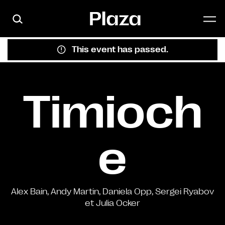
Skip to main content
This event has passed.
Timioch
e
Alex Bain, Andy Martin, Daniela Opp, Sergei Ryabov
et Julia Ocker