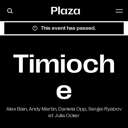
Skip to main content
This event has passed.
Timioch
e
Alex Bain, Andy Martin, Daniela Opp, Sergei Ryabov
et Julia Ocker