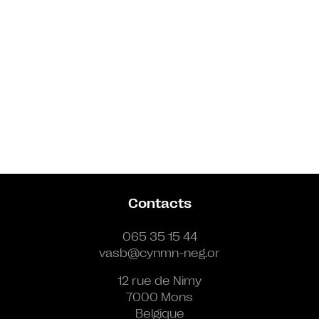
Contacts
065 35 15 44
vasb@cynmn-neg.or
12 rue de Nimy
7000 Mons
Belgique