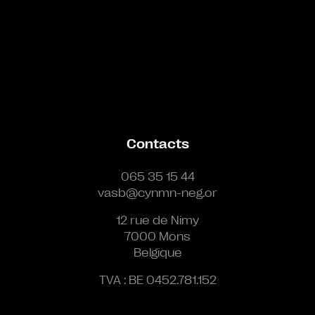
Contacts
065 35 15 44
vasb@cynmn-neg.or
12 rue de Nimy
7000 Mons
Belgique
TVA : BE 0452.781.152