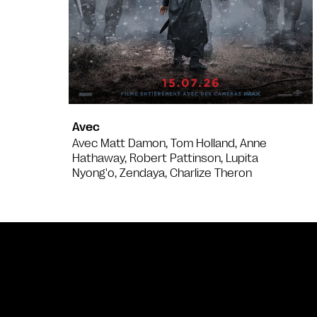
Avec
Avec Matt Damon, Tom Holland, Anne
Hathaway, Robert Pattinson, Lupita
Nyong'o, Zendaya, Charlize Theron
Bande annonce