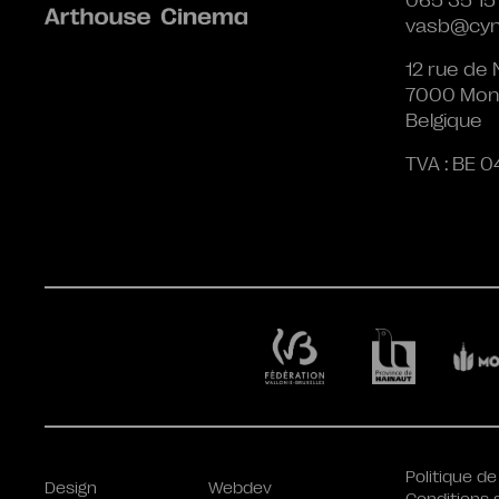
065 35 15
vasb@cyn
12 rue de 
7000 Mon
Belgique
TVA : BE 0
Politique de
Design
Webdev