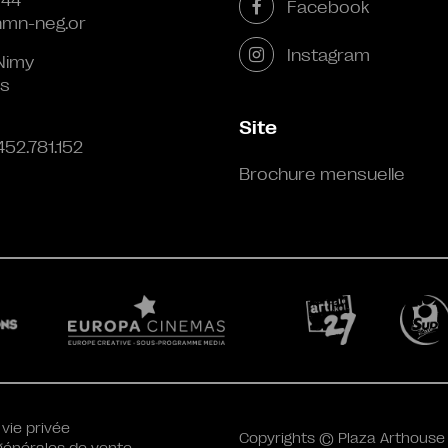
 44
Facebook
mn-neg.or
Instagram
Nimy
s
Site
452.781.152
Brochure mensuelle
 vie privée
Copyrights © Plaza Arthouse