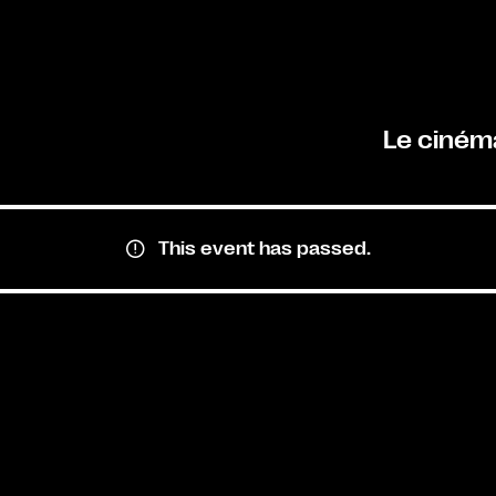
Le ciném
This event has passed.