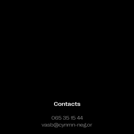
Bande annonce
Contacts
065 35 15 44
vasb@cynmn-neg.or