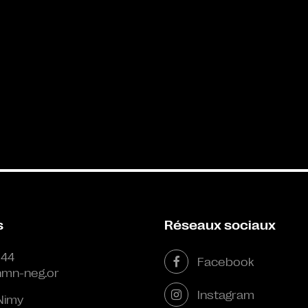
s
Réseaux sociaux
 44
Facebook
mn-neg.or
Instagram
Nimy