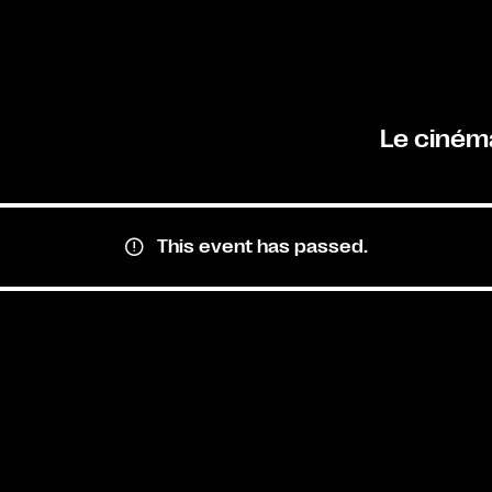
Le ciném
This event has passed.