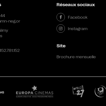
s
Réseaux sociaux
 44
Facebook
mn-neg.or
Instagram
Nimy
s
Site
452.781.152
Brochure mensuelle