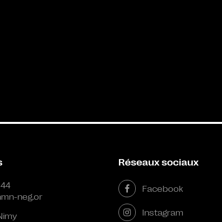
s
Réseaux sociaux
 44
Facebook
mn-neg.or
Instagram
Nimy