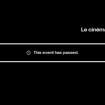
Le ciném
This event has passed.