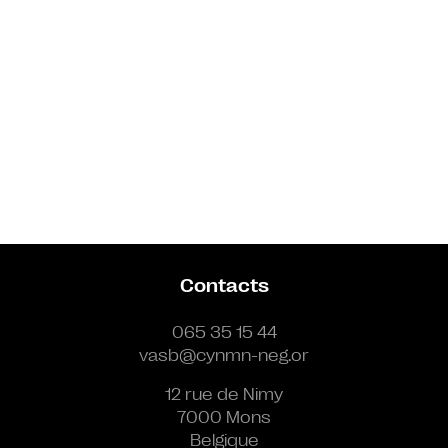
Contacts
065 35 15 44
vasb@cynmn-neg.or
12 rue de Nimy
7000 Mons
Belgique