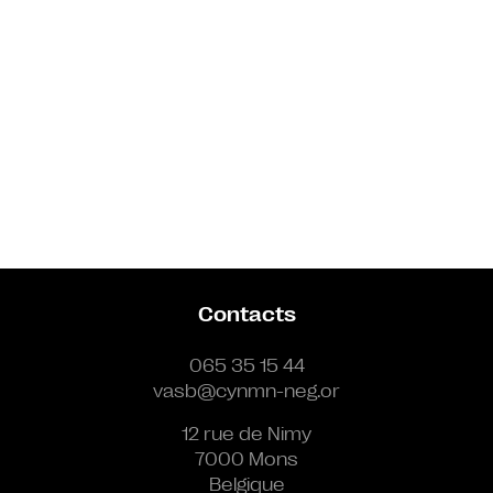
Contacts
065 35 15 44
vasb@cynmn-neg.or
12 rue de Nimy
7000 Mons
Belgique