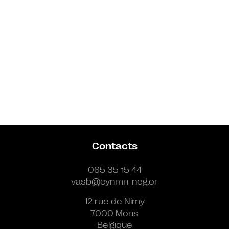
Contacts
065 35 15 44
vasb@cynmn-neg.or
12 rue de Nimy
7000 Mons
Belgique