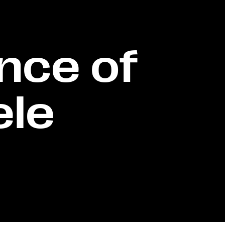
nce of
ele