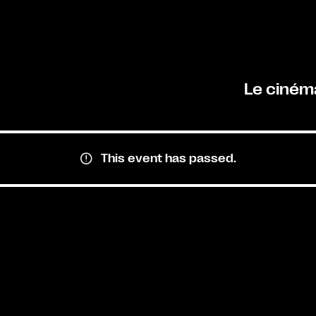
Le ciném
This event has passed.