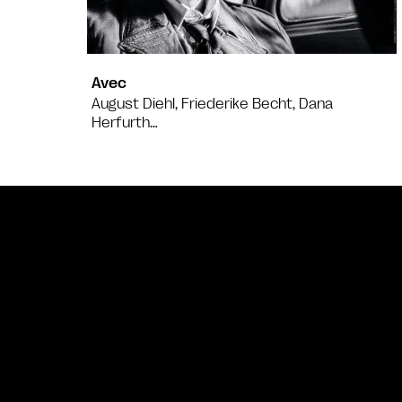
Avec
August Diehl, Friederike Becht, Dana
Herfurth…
Bande annonce