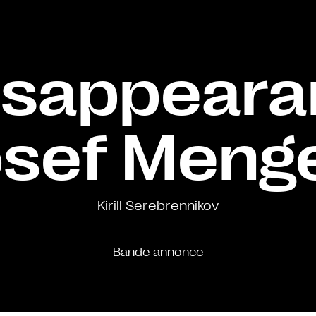
isappeara
sef Meng
Kirill Serebrennikov
Bande annonce