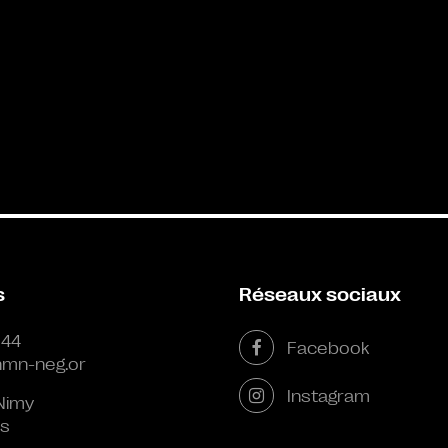
s
Réseaux sociaux
 44
Facebook
mn-neg.or
Instagram
Nimy
s