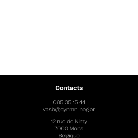
Contacts
065 35 15 44
vasb@cynmn-neg.or
12 rue de Nimy
7000 Mons
Belgique