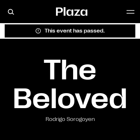
Skip to main content
This event has passed.
The
Beloved
Rodrigo Sorogoyen