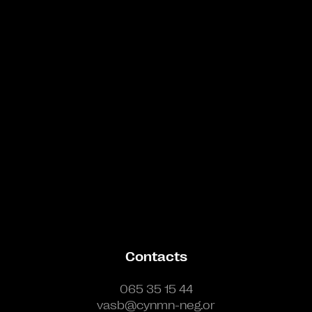
Bande annonce
Contacts
065 35 15 44
vasb@cynmn-neg.or