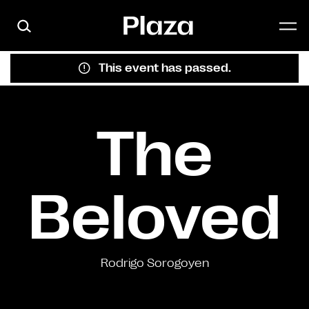
Skip to main content
This event has passed.
The
Beloved
Rodrigo Sorogoyen