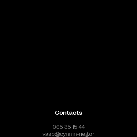
Bande annonce
Contacts
065 35 15 44
vasb@cynmn-neg.or