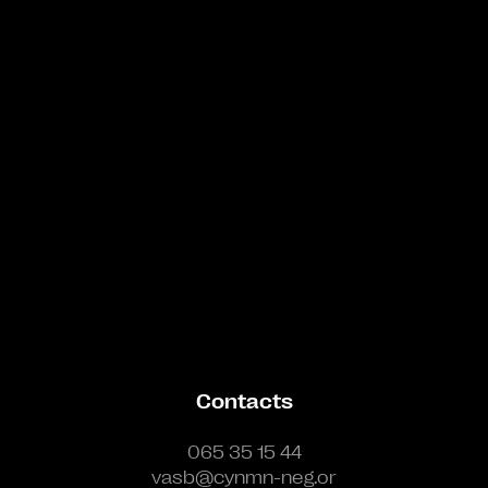
Bande annonce
Contacts
065 35 15 44
vasb@cynmn-neg.or