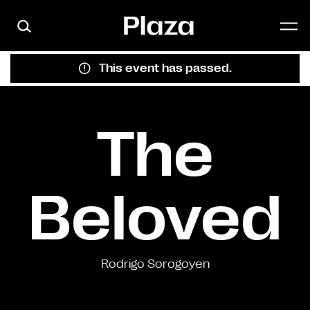
Skip to main content
This event has passed.
The
Beloved
Rodrigo Sorogoyen