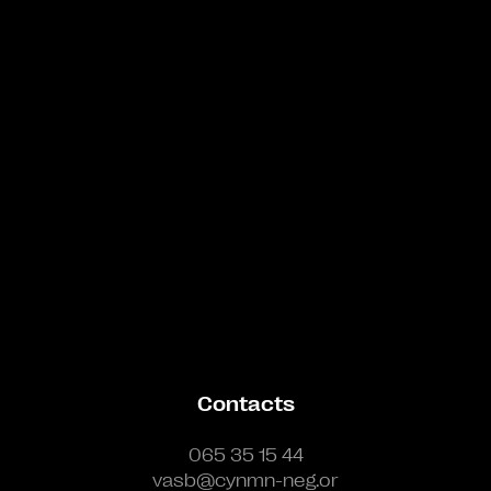
Bande annonce
Contacts
065 35 15 44
vasb@cynmn-neg.or