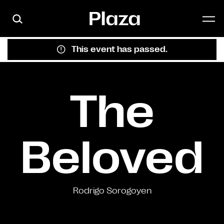
Skip to main content
This event has passed.
The
Beloved
Rodrigo Sorogoyen