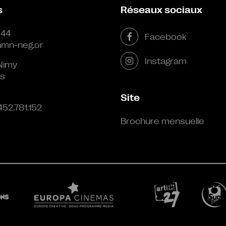
s
Réseaux sociaux
 44
Facebook
mn-neg.or
Instagram
Nimy
s
Site
452.781.152
Brochure mensuelle