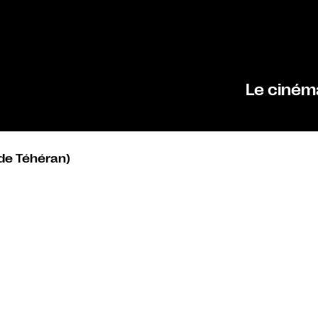
Le ciném
 de Téhéran)