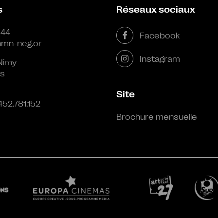
s
Réseaux sociaux
 44
Facebook
mn-neg.or
Instagram
Nimy
s
Site
452.781.152
Brochure mensuelle