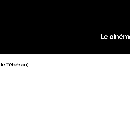
Le ciném
 de Téhéran)