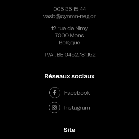
065 35 15 44
vasb@cynmn-neg.or
12 rue de Nimy
7000 Mons
Belgique
TVA : BE 0452.781.152
Réseaux sociaux
Facebook
Instagram
Site