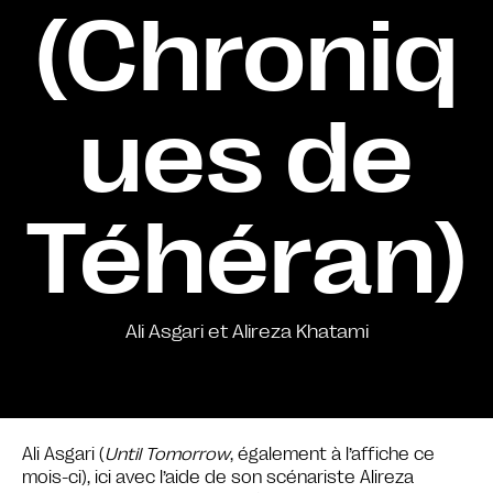
(Chroniq
ues de
Téhéran)
Ali Asgari et Alireza Khatami
Ali Asgari (
Until Tomorrow
, également à l’affiche ce
mois-ci), ici avec l’aide de son scénariste Alireza