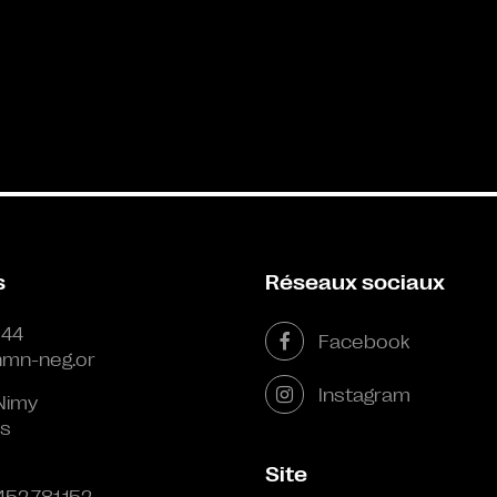
s
Réseaux sociaux
 44
Facebook
mn-neg.or
Instagram
Nimy
s
Site
452.781.152