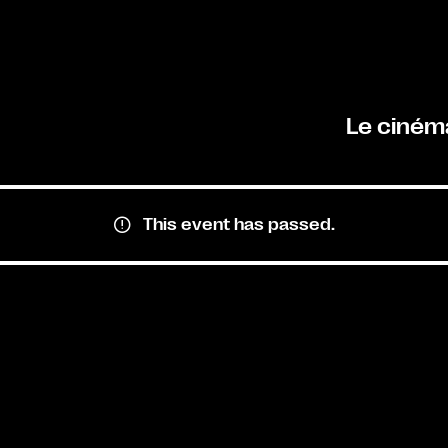
Le ciném
This event has passed.