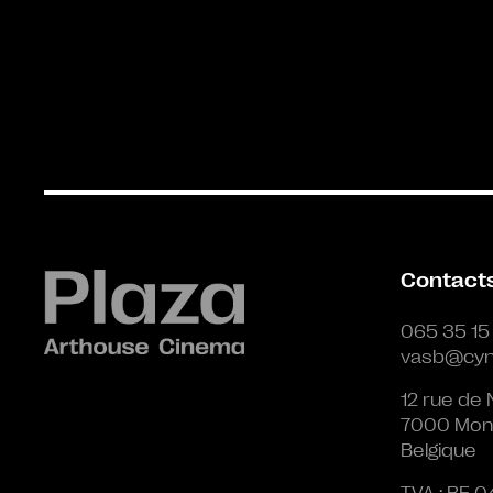
Contact
065 35 15
vasb@cyn
12 rue de 
7000 Mon
Belgique
TVA : BE 0