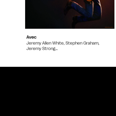
Avec
Jeremy Allen White, Stephen Graham,
Jeremy Strong…
Bande annonce