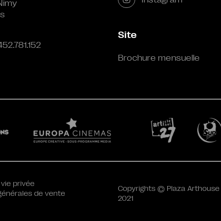
Nimy
s
Site
452.781.152
Brochure mensuelle
 vie privée
Copyrights © Plaza Arthouse
générales de vente
2021