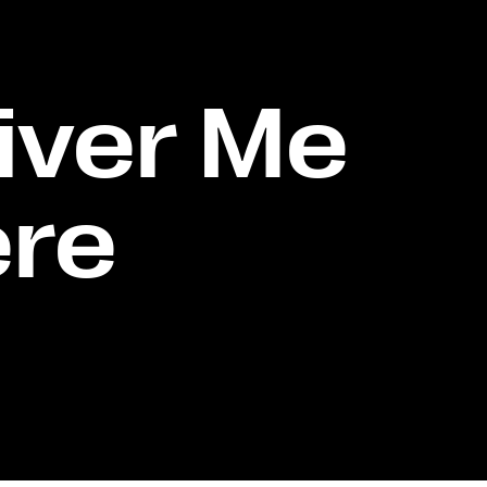
liver Me
re