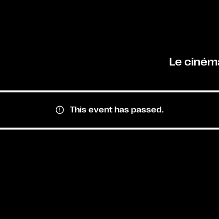
Le ciném
This event has passed.