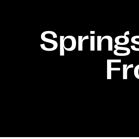
Springs
F