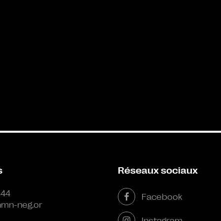
s
Réseaux sociaux
 44
Facebook
mn-neg.or
Instagram