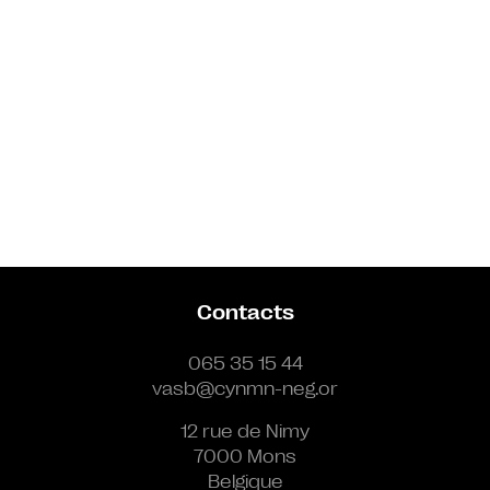
Contacts
065 35 15 44
vasb@cynmn-neg.or
12 rue de Nimy
7000 Mons
Belgique