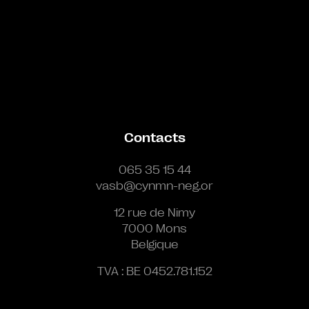
Contacts
065 35 15 44
vasb@cynmn-neg.or
12 rue de Nimy
7000 Mons
Belgique
TVA : BE 0452.781.152