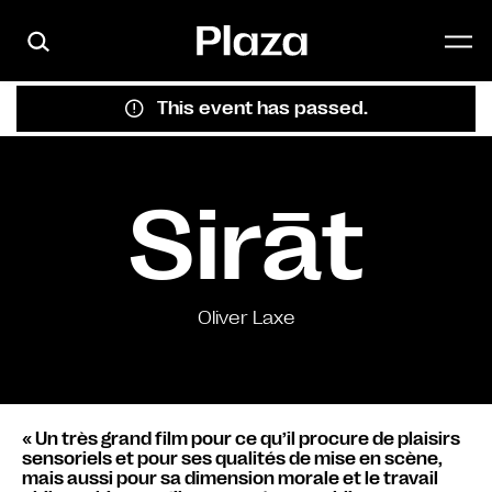
Skip to main content
This event has passed.
Sirāt
Oliver Laxe
« Un très grand film pour ce qu’il procure de plaisirs
sensoriels et pour ses qualités de mise en scène,
mais aussi pour sa dimension morale et le travail