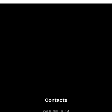
Bande annonce
Contacts
065 35 15 44