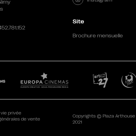
Nimy
s
Site
452.781.152
Brochure mensuelle
 vie privée
Copyrights © Plaza Arthouse
générales de vente
2021