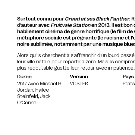
Surtout connu pour
Creed et ses Black Panther
, 
d’auteur avec
Fruitvale Station
en 2013. Il est bon
habilement cinéma de genre horrifique (le film de v
métaphore sociale est prégnante (le racisme et l’
noire sublimée, notamment par une musique blue
Alors qu’ils cherchent à s’affranchir d’un lourd pas
leur ville natale pour repartir à zéro. Mais ils comp
plus redoutable guette leur retour avec impatience
Durée
Version
Pays
2h17 Avec Michael B.
VOSTFR
États
Jordan, Hailee
Steinfeld, Jack
O’Connell…