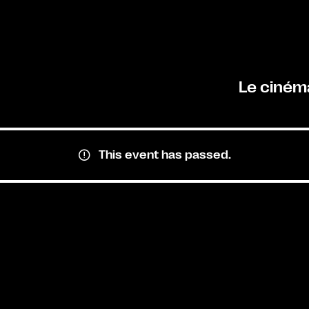
Le ciném
This event has passed.