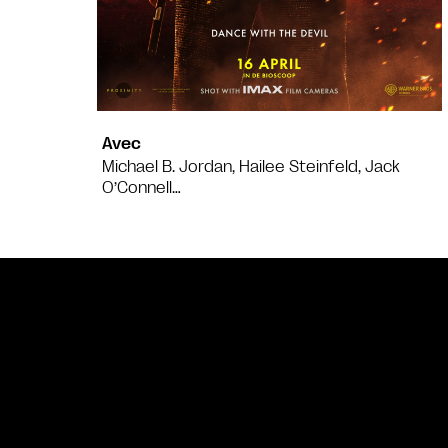
Avec
Michael B. Jordan, Hailee Steinfeld, Jack
O’Connell…
Bande annonce