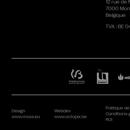
12 rue de 
7000 Mon
Belgique
TVA : BE 0
Politique de
Design
Webdev
Conditions 
www.moxs.eu
www.octopix.be
ROI