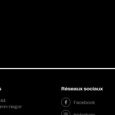
s
Réseaux sociaux
 44
Facebook
mn-neg.or
Instagram