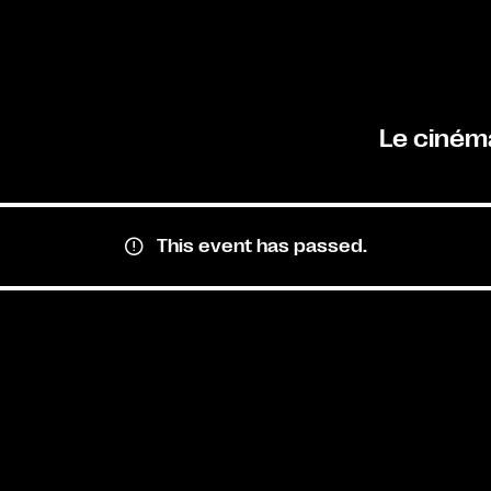
Le ciném
This event has passed.