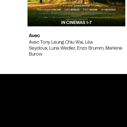
Avec
Avec Tony Leung Chiu Wai, Léa
Seydoux, Luna Wedler, Enzo Brumm, Marlene
Burow
Bande annonce