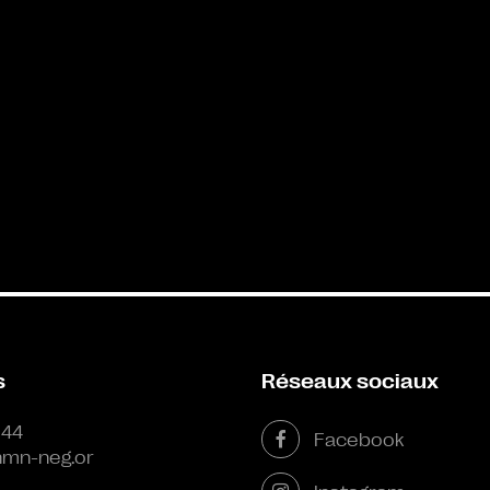
s
Réseaux sociaux
 44
Facebook
mn-neg.or