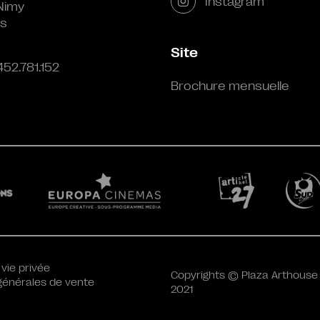
Instagram
Nimy
s
Site
452.781.152
Brochure mensuelle
 vie privée
Copyrights © Plaza Arthouse
générales de vente
2021