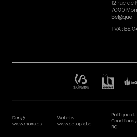
12 rue de 
7000 Mon
Belgique
TVA : BE 0
Politique de
Design
Webdev
Conditions 
www.moxs.eu
www.octopix.be
ROI