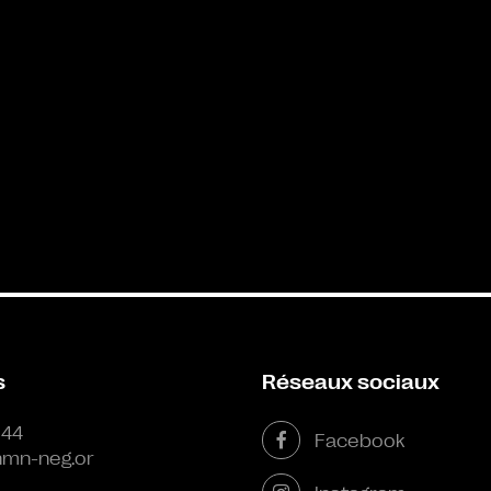
s
Réseaux sociaux
 44
Facebook
mn-neg.or