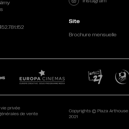
Instagram
Nimy
s
Site
452.781.152
Brochure mensuelle
 vie privée
Copyrights © Plaza Arthouse
générales de vente
2021