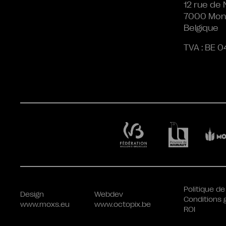
12 rue de 
7000 Mon
Belgique
TVA : BE 0
Politique de
Design
Webdev
Conditions 
www.moxs.eu
www.octopix.be
ROI