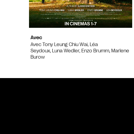
Avec
Avec Tony Leung Chiu Wai, Léa
Seydoux, Luna Wedler, Enzo Brumm, Marlene
Burow
Bande annonce