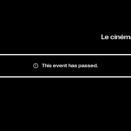
Le ciném
This event has passed.