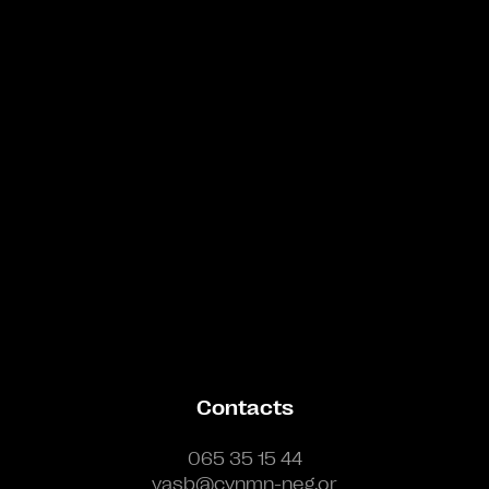
Bande annonce
Contacts
065 35 15 44
vasb@cynmn-neg.or