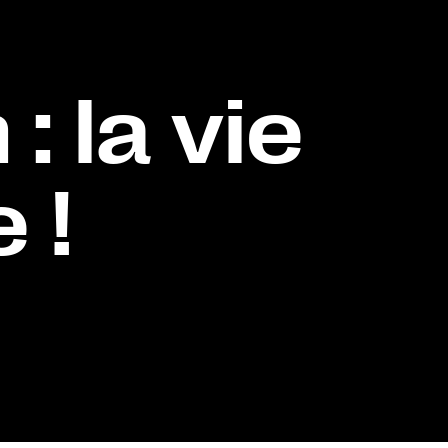
 la vie
 !