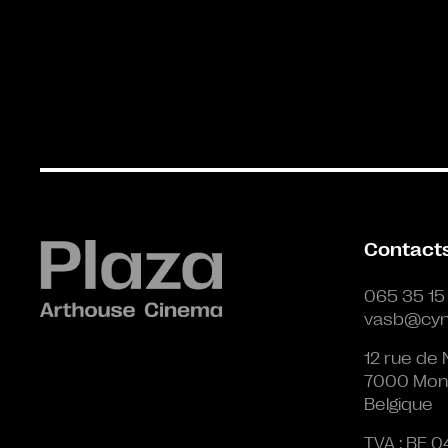
Contact
065 35 15
vasb@cyn
12 rue de 
7000 Mon
Belgique
TVA : BE 0