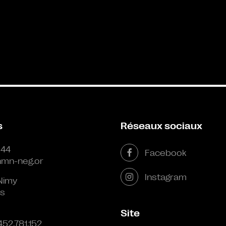
s
Réseaux sociaux
 44
Facebook
mn-neg.or
Instagram
Nimy
s
Site
452.781.152