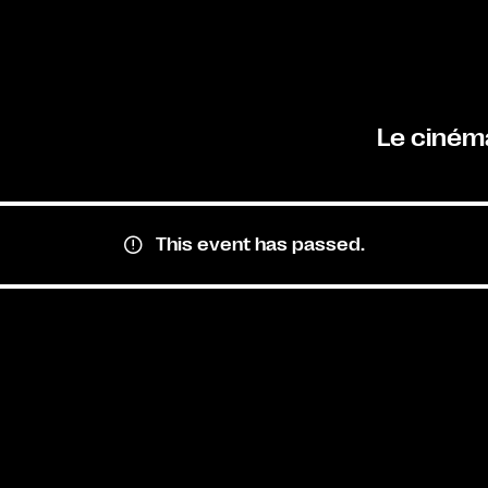
Le ciném
This event has passed.