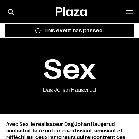
Skip to main content
This event has passed.
Sex
Dag Johan Haugerud
Avec Sex, le réalisateur Dag Johan Haugerud
souhaitait faire un film divertissant, amusant et
réfléchi sur deux ramoneurs qui rencontrent des