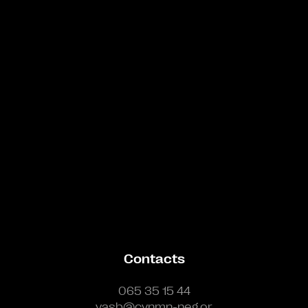
Bande annonce
Contacts
065 35 15 44
vasb@cynmn-neg.or