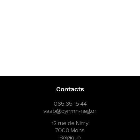
Contacts
065 35 15 44
vasb@cynmn-neg.or
12 rue de Nimy
7000 Mons
Belgique