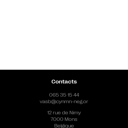
Contacts
065 35 15 44
vasb@cynmn-neg.or
12 rue de Nimy
7000 Mons
Belgique