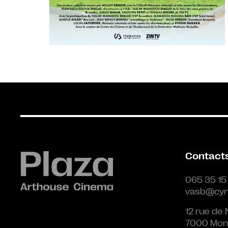
Contact
065 35 15
vasb@cyn
12 rue de 
7000 Mon