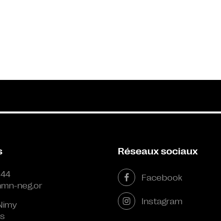
s
Réseaux sociaux
 44
Facebook
mn-neg.or
Instagram
Nimy
s