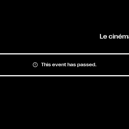
Le ciném
This event has passed.