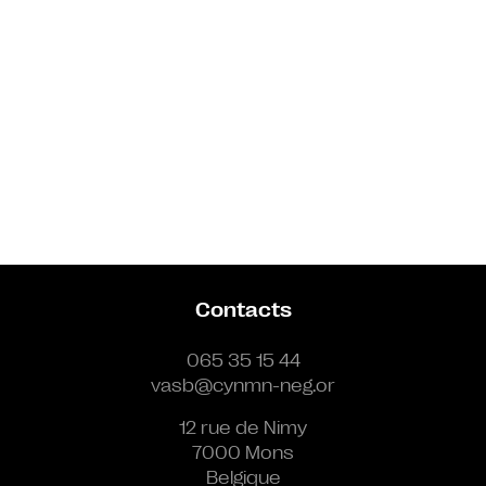
Contacts
065 35 15 44
vasb@cynmn-neg.or
12 rue de Nimy
7000 Mons
Belgique