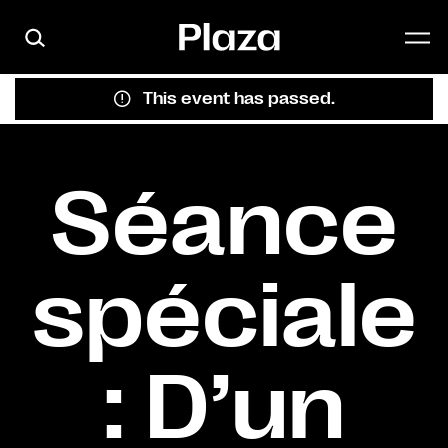
Skip to main content
This event has passed.
Séance
spéciale
: D’un