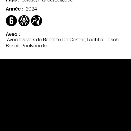
Pays
2024
Année
Avec
Avec les voix de Babette De Coster, Laetitia Dosch,
Benoît Poolvoorde…
Bande annonce