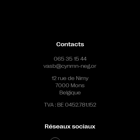
Contacts
065 35 15 44
vasb@cynmn-neg.or
12 rue de Nimy
7000 Mons
Belgique
TVA : BE 0452.781.152
Réseaux sociaux