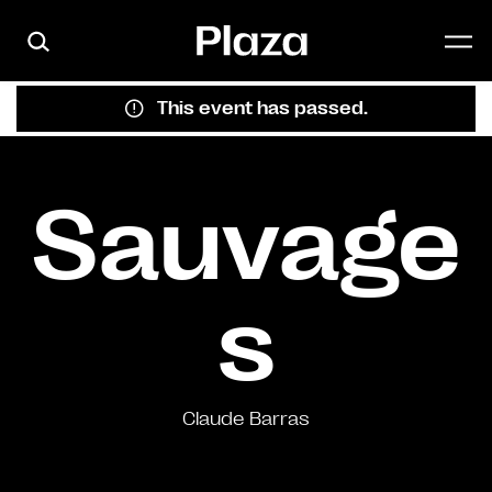
Skip to main content
This event has passed.
Sauvage
s
Claude Barras