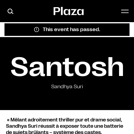
Skip to main content
This event has passed.
Santosh
Sandhya Suri
« Mêlant adroitement thriller pur et drame social,
Sandhya Suri réussit à exposer toute une batterie
de sujets brûlants – système des castes,