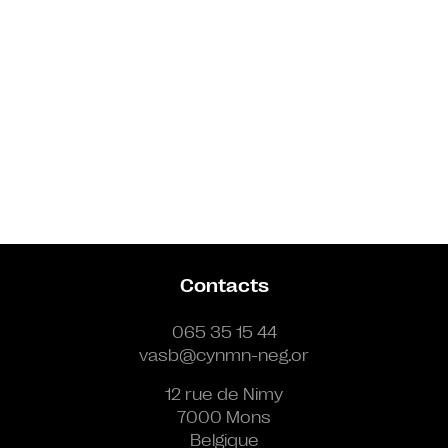
Contacts
065 35 15 44
vasb@cynmn-neg.or
12 rue de Nimy
7000 Mons
Belgique