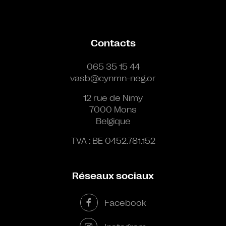
Contacts
065 35 15 44
vasb@cynmn-neg.or
12 rue de Nimy
7000 Mons
Belgique
TVA : BE 0452.781.152
Réseaux sociaux
Facebook