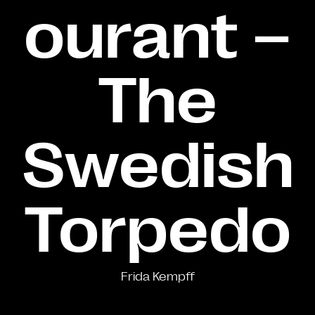
ourant –
The
Swedish
Torpedo
Frida Kempff