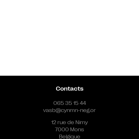
Contacts
065 35 15 44
vasb@cynmn-neg.or
12 rue de Nimy
7000 Mons
Belgique